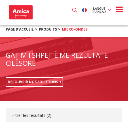
LANGUE
FRANÇAIS
PAGE D'ACCUEIL
PRODUITS
MICRO-ONDES
GATIM I SHPEJTË ME REZULTATE
CILËSORE
DÉCOUVRIR NOS SOLUTIONS
Filtrer les résultats (
2
)