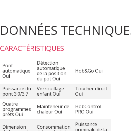
DONNÉES TECHNIQUE
CARACTÉRISTIQUES
Détection
Pont
automatique
automatique
Hob&Go Oui
de la position
Oui
du pot Oui
Puissance du
Verrouillage
Toucher direct
pont 3.0/3.7
enfant Oui
Oui
Quatre
Mainteneur de
HobControl
programmes
chaleur Oui
PRO Oui
prêts Oui
Puissance
Dimension
Consommation
nominale de la