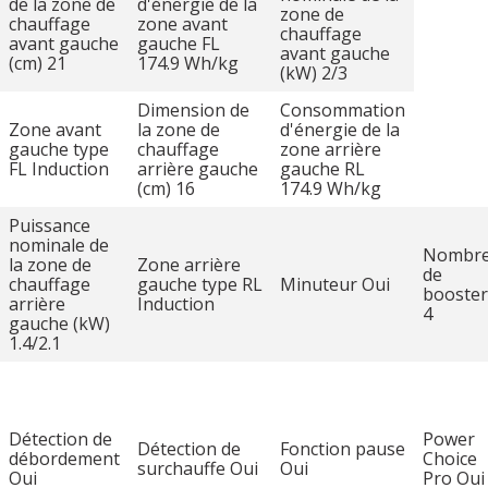
de la zone de
d'énergie de la
zone de
chauffage
zone avant
chauffage
avant gauche
gauche FL
avant gauche
(cm) 21
174.9 Wh/kg
(kW) 2/3
Dimension de
Consommation
Zone avant
la zone de
d'énergie de la
gauche type
chauffage
zone arrière
FL Induction
arrière gauche
gauche RL
(cm) 16
174.9 Wh/kg
Puissance
nominale de
Nombr
la zone de
Zone arrière
de
chauffage
gauche type RL
Minuteur Oui
booster
arrière
Induction
4
gauche (kW)
1.4/2.1
Détection de
Power
Détection de
Fonction pause
débordement
Choice
surchauffe Oui
Oui
Oui
Pro Oui