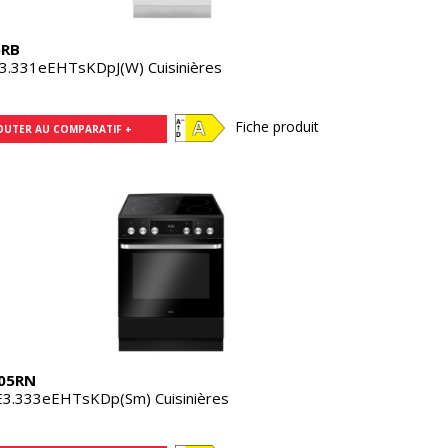
5RB
3.331eEHTsKDpJ(W) Cuisinières
Fiche produit
OUTER AU COMPARATIF +
05RN
3.333eEHTsKDp(Sm) Cuisinières