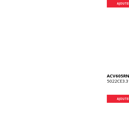
AJOUTE
ACV605R
5022CE3.3
AJOUTE