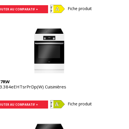
Fiche produit
OUTER AU COMPARATIF +
07RW
3.384eEHTsrPrDp(W) Cuisinières
Fiche produit
OUTER AU COMPARATIF +