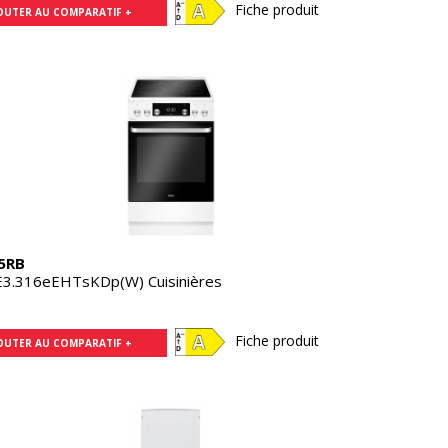
Fiche produit
OUTER AU COMPARATIF +
5RB
3.316eEHTsKDp(W) Cuisinières
Fiche produit
OUTER AU COMPARATIF +