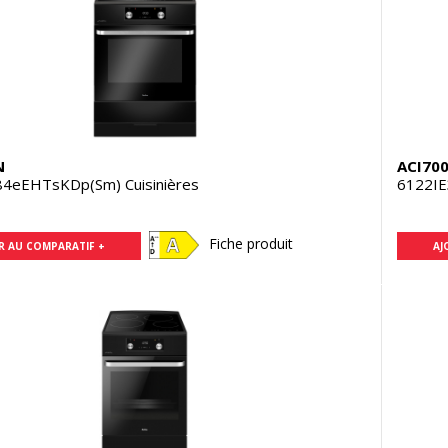
N
ACI70
84eEHTsKDp(Sm) Cuisinières
6122IE
Fiche produit
R AU COMPARATIF +
AJ