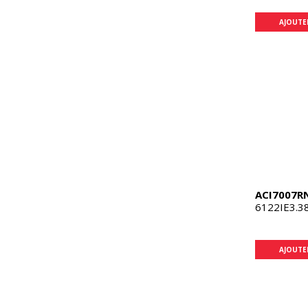
AJOUTE
ACI7007R
6122IE3.3
AJOUTE