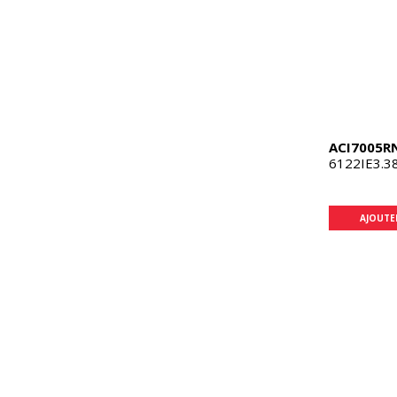
ACI7005R
6122IE3.3
AJOUTE