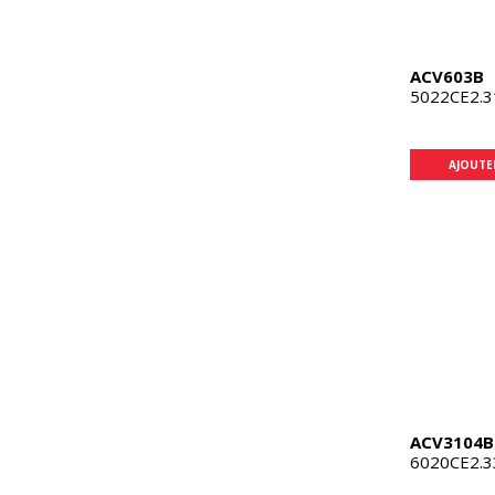
ACV603B
5022CE2.3
AJOUTE
ACV3104B
6020CE2.3