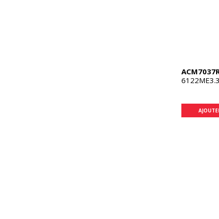
ACM7037
6122ME3.3
AJOUTE