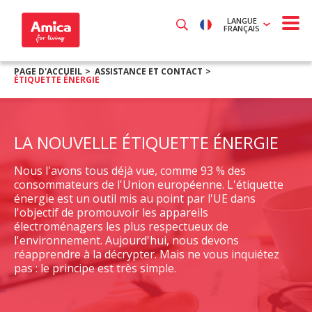
LANGUE
FRANÇAIS
PAGE D'ACCUEIL
ASSISTANCE ET CONTACT
ÉTIQUETTE ÉNERGIE
LA NOUVELLE ÉTIQUETTE ÉNERGIE
Nous l'avons tous déjà vue, comme 93 % des
consommateurs de l'Union européenne. L'étiquette
énergie est un outil mis au point par l'UE dans
l'objectif de promouvoir les appareils
électroménagers les plus respectueux de
l'environnement. Aujourd'hui, nous devons
réapprendre à la décrypter. Mais ne vous inquiétez
pas : le principe est très simple.