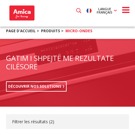
LANGUE
FRANÇAIS
PAGE D'ACCUEIL
PRODUITS
MICRO-ONDES
GATIM I SHPEJTË ME REZULTATE
CILËSORE
DÉCOUVRIR NOS SOLUTIONS
Filtrer les résultats (
2
)