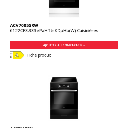
ACV7005SRW
6122CE3.333ePaHTtsKDpHb(W) Cuisinières
AJOUTER AU COMPARATIF +
Fiche produit