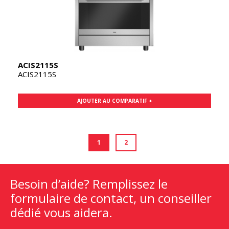
ACIS2115S
ACIS2115S
AJOUTER AU COMPARATIF +
1
2
Besoin d’aide? Remplissez le
formulaire de contact, un conseiller
dédié vous aidera.