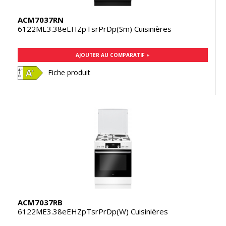
ACM7037RN
6122ME3.38eEHZpTsrPrDp(Sm) Cuisinières
AJOUTER AU COMPARATIF +
Fiche produit
ACM7037RB
6122ME3.38eEHZpTsrPrDp(W) Cuisinières