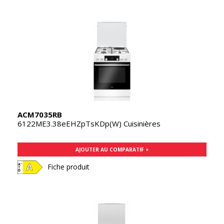
ACM7035RB
6122ME3.38eEHZpTsKDp(W) Cuisinières
AJOUTER AU COMPARATIF +
Fiche produit