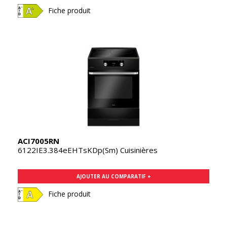
Fiche produit
ACI7005RN
6122IE3.384eEHTsKDp(Sm) Cuisinières
AJOUTER AU COMPARATIF +
Fiche produit