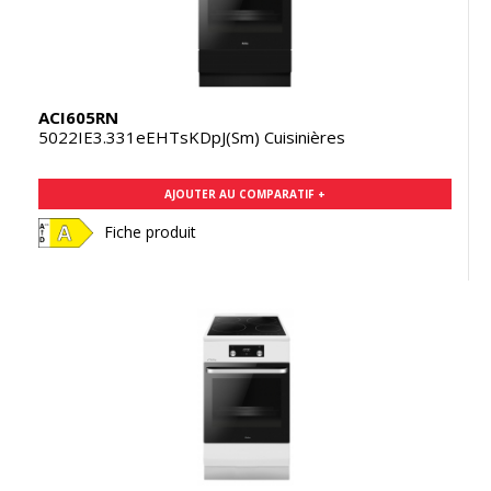
ACI605RN
5022IE3.331eEHTsKDpJ(Sm) Cuisinières
AJOUTER AU COMPARATIF +
Fiche produit