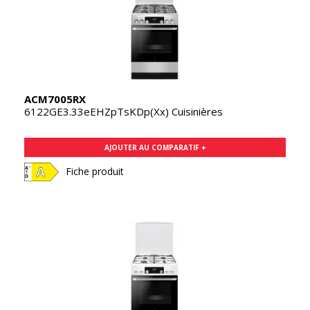
ACM7005RX
6122GE3.33eEHZpTsKDp(Xx) Cuisinières
AJOUTER AU COMPARATIF +
Fiche produit