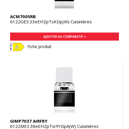
ACM7005RB
6122GE3.33eEHZpTsKDp(W) Cuisinières
AJOUTER AU COMPARATIF +
Fiche produit
GIMP7037 AIRFRY
6122ME3.38eEHZpTsrPrDpA(W) Cuisinières