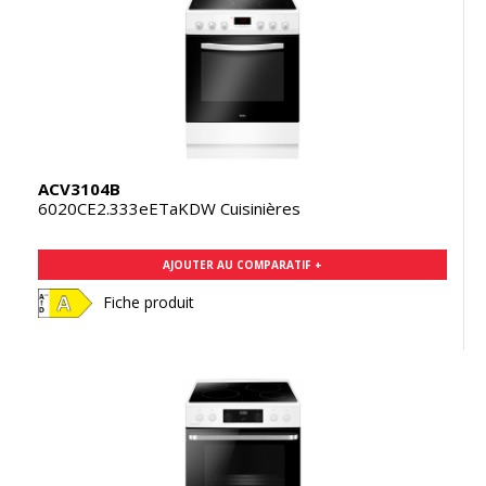
ACV3104B
6020CE2.333eETaKDW Cuisinières
AJOUTER AU COMPARATIF +
Fiche produit