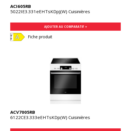
ACI605RB
5022IE3.331eEHTsKDpJ(W) Cuisinières
AJOUTER AU COMPARATIF +
Fiche produit
ACV7005RB
6122CE3.333eEHTsKDp(W) Cuisinières