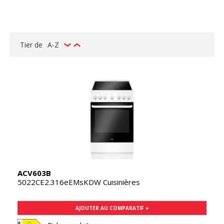
Tier de
A-Z
ACV603B
5022CE2.316eEMsKDW Cuisinières
AJOUTER AU COMPARATIF +