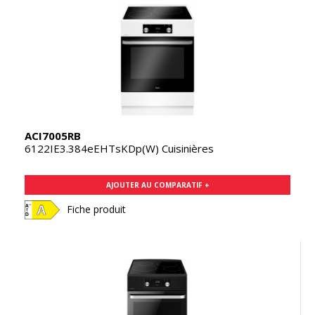
ACI7005RB
6122IE3.384eEHTsKDp(W) Cuisinières
AJOUTER AU COMPARATIF +
Fiche produit