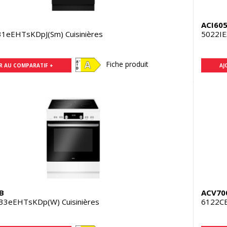
ACI60
31eEHTsKDpJ(Sm) Cuisinières
5022IE
Fiche produit
R AU COMPARATIF +
AJ
B
ACV70
33eEHTsKDp(W) Cuisinières
6122CE