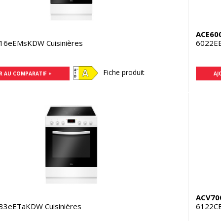
ACE60
16eEMsKDW Cuisinières
6022EE
Fiche produit
R AU COMPARATIF +
AJ
ACV70
33eETaKDW Cuisinières
6122CE