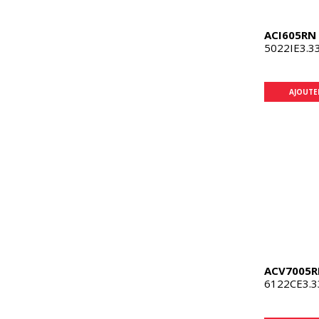
ACI605RN
5022IE3.3
AJOUTE
ACV7005R
6122CE3.3