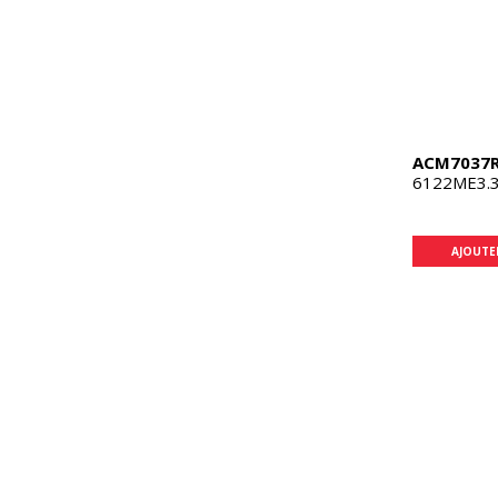
ACM7037
6122ME3.3
AJOUTE