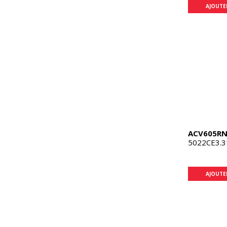
AJOUTE
ACV605R
5022CE3.3
AJOUTE