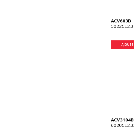
ACV603B
5022CE2.3
AJOUTE
ACV3104B
6020CE2.3