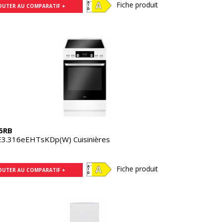
Fiche produit
OUTER AU COMPARATIF +
5RB
3.316eEHTsKDp(W) Cuisinières
Fiche produit
OUTER AU COMPARATIF +