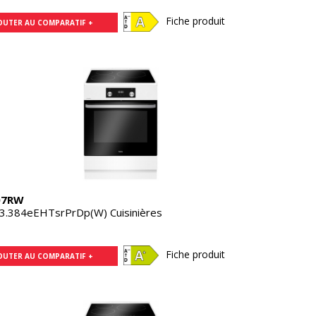
Fiche produit
OUTER AU COMPARATIF +
07RW
3.384eEHTsrPrDp(W) Cuisinières
Fiche produit
OUTER AU COMPARATIF +