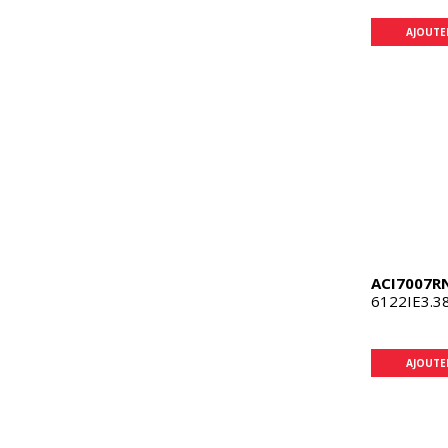
AJOUTE
ACI7007R
6122IE3.3
AJOUTE