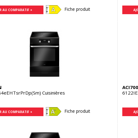
Fiche produit
R AU COMPARATIF +
AJ
N
ACI70
84eEHTsrPrDp(Sm) Cuisinières
6122IE
Fiche produit
R AU COMPARATIF +
AJ