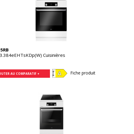
05RB
3.384eEHTsKDp(W) Cuisinières
Fiche produit
OUTER AU COMPARATIF +