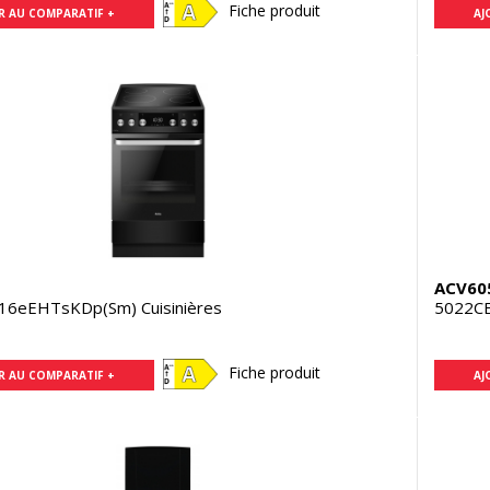
Fiche produit
R AU COMPARATIF +
AJ
N
ACV60
16eEHTsKDp(Sm) Cuisinières
5022CE
Fiche produit
R AU COMPARATIF +
AJ