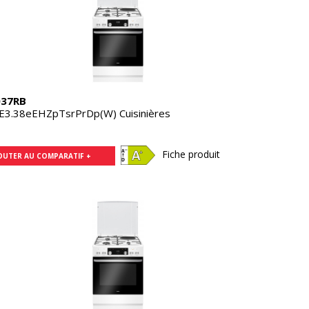
37RB
3.38eEHZpTsrPrDp(W) Cuisinières
Fiche produit
OUTER AU COMPARATIF +