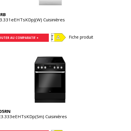
5RB
3.331eEHTsKDpJ(W) Cuisinières
Fiche produit
OUTER AU COMPARATIF +
05RN
3.333eEHTsKDp(Sm) Cuisinières