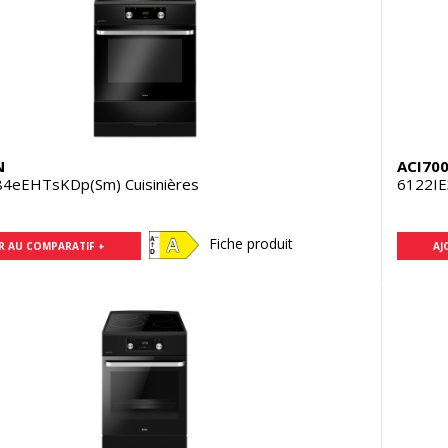
N
ACI70
84eEHTsKDp(Sm) Cuisinières
6122IE
Fiche produit
R AU COMPARATIF +
AJ