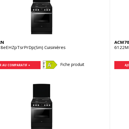
RN
ACM70
8eEHZpTsrPrDp(Sm) Cuisinières
6122ME
Fiche produit
R AU COMPARATIF +
AJ