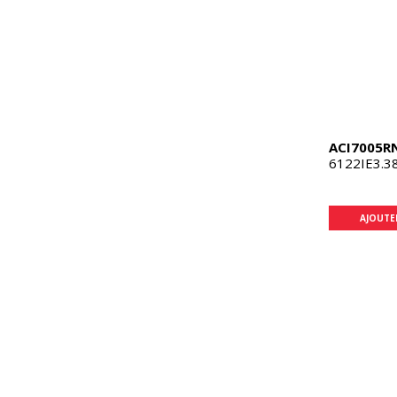
ACI7005R
6122IE3.3
AJOUTE