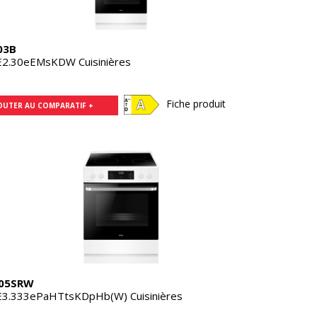
03B
2.30eEMsKDW Cuisinières
Fiche produit
OUTER AU COMPARATIF +
05SRW
3.333ePaHTtsKDpHb(W) Cuisinières