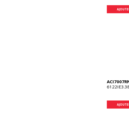
AJOUTE
ACI7007R
6122IE3.3
AJOUTE