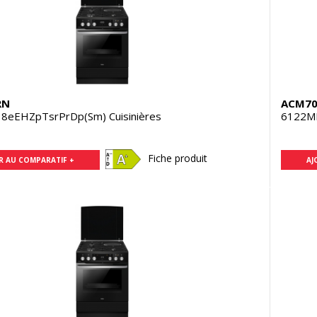
RN
ACM70
8eEHZpTsrPrDp(Sm) Cuisinières
6122ME
Fiche produit
R AU COMPARATIF +
AJ