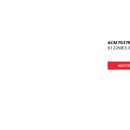
ACM7037
6122ME3.3
AJOUTE