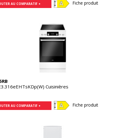
Fiche produit
OUTER AU COMPARATIF +
5RB
3.316eEHTsKDp(W) Cuisinières
Fiche produit
OUTER AU COMPARATIF +