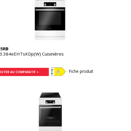
05RB
3.384eEHTsKDp(W) Cuisinières
Fiche produit
OUTER AU COMPARATIF +