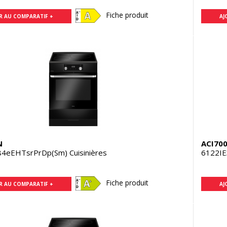
Fiche produit
R AU COMPARATIF +
AJ
N
ACI70
84eEHTsrPrDp(Sm) Cuisinières
6122IE
Fiche produit
R AU COMPARATIF +
AJ