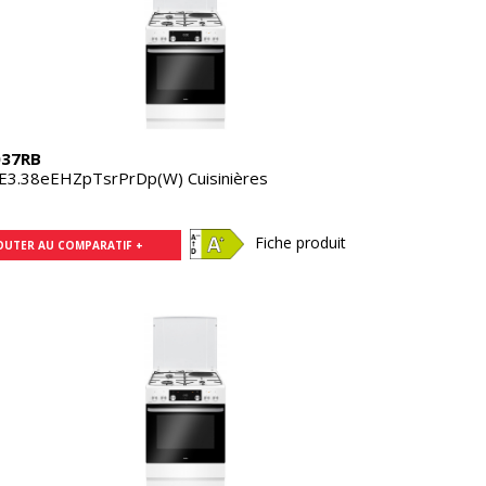
37RB
3.38eEHZpTsrPrDp(W) Cuisinières
Fiche produit
OUTER AU COMPARATIF +