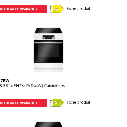
Fiche produit
OUTER AU COMPARATIF +
07RW
3.384eEHTsrPrDp(W) Cuisinières
Fiche produit
OUTER AU COMPARATIF +