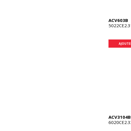
ACV603B
5022CE2.3
AJOUTE
ACV3104B
6020CE2.3