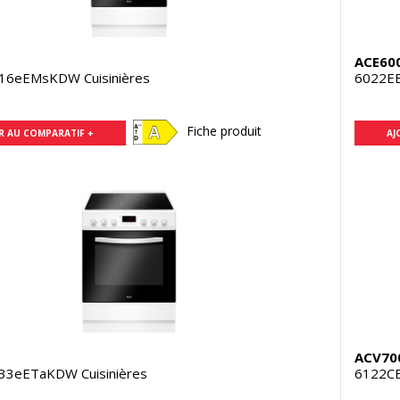
ACE60
16eEMsKDW Cuisinières
6022EE
Fiche produit
R AU COMPARATIF +
AJ
ACV70
33eETaKDW Cuisinières
6122CE