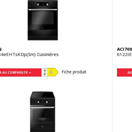
N
ACI70
84eEHTsKDp(Sm) Cuisinières
6122IE
Fiche produit
R AU COMPARATIF +
AJ