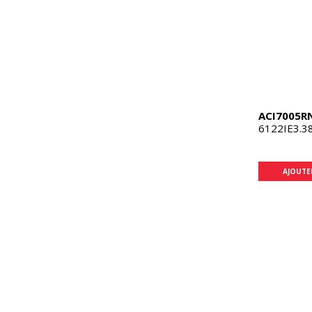
ACI7005R
6122IE3.3
AJOUTE