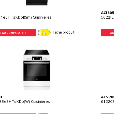
ACI60
31eEHTsKDpJ(Sm) Cuisinières
5022IE
Fiche produit
R AU COMPARATIF +
AJ
B
ACV70
33eEHTsKDp(W) Cuisinières
6122CE