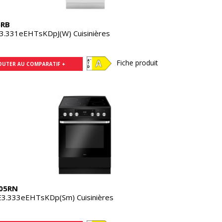
5RB
3.331eEHTsKDpJ(W) Cuisinières
Fiche produit
OUTER AU COMPARATIF +
05RN
3.333eEHTsKDp(Sm) Cuisinières