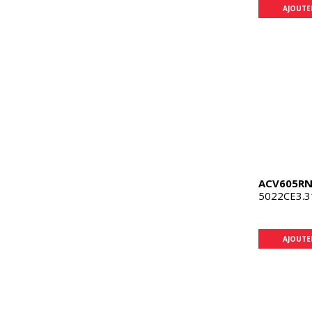
AJOUTE
ACV605R
5022CE3.3
AJOUTE