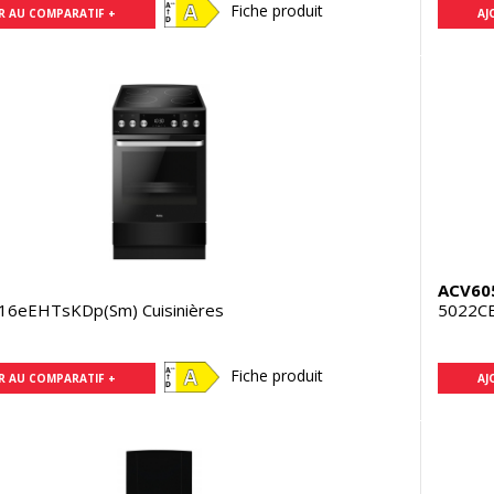
Fiche produit
R AU COMPARATIF +
AJ
N
ACV60
16eEHTsKDp(Sm) Cuisinières
5022CE
Fiche produit
R AU COMPARATIF +
AJ