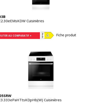
03B
2.30eEMsKDW Cuisinières
Fiche produit
OUTER AU COMPARATIF +
05SRW
3.333ePaHTtsKDpHb(W) Cuisinières