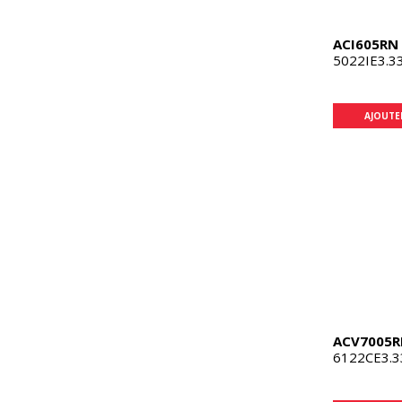
ACI605RN
5022IE3.3
AJOUTE
ACV7005R
6122CE3.3