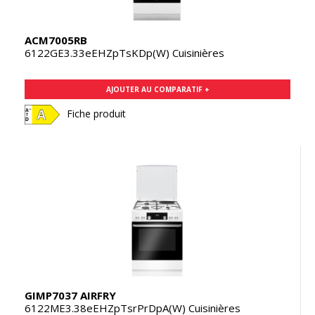
ACM7005RB
6122GE3.33eEHZpTsKDp(W) Cuisinières
AJOUTER AU COMPARATIF +
Fiche produit
GIMP7037 AIRFRY
6122ME3.38eEHZpTsrPrDpA(W) Cuisinières