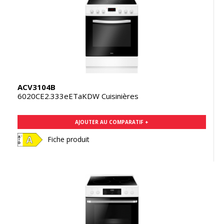
ACV3104B
6020CE2.333eETaKDW Cuisinières
AJOUTER AU COMPARATIF +
Fiche produit