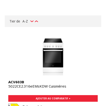
Tier de
A-Z
ACV603B
5022CE2.316eEMsKDW Cuisinières
AJOUTER AU COMPARATIF +