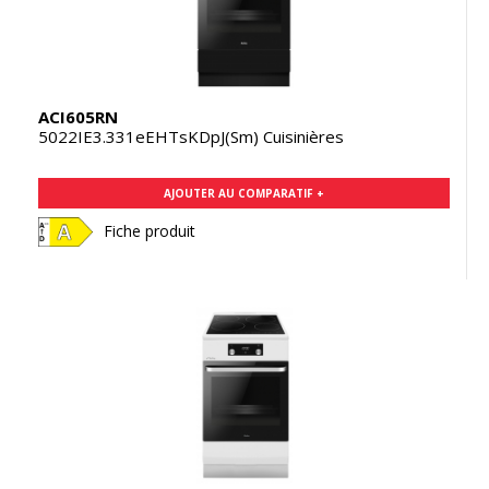
ACI605RN
5022IE3.331eEHTsKDpJ(Sm) Cuisinières
AJOUTER AU COMPARATIF +
Fiche produit