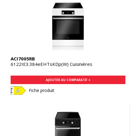
ACI7005RB
6122IE3.384eEHTsKDp(W) Cuisinières
AJOUTER AU COMPARATIF +
Fiche produit