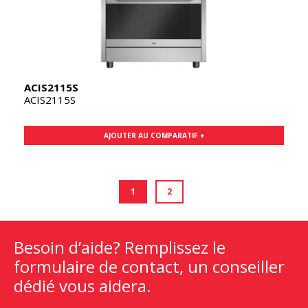
ACIS2115S
ACIS2115S
AJOUTER AU COMPARATIF +
1
2
Besoin d’aide? Remplissez le
formulaire de contact, un conseiller
dédié vous aidera.