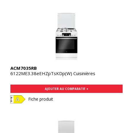
ACM7035RB
6122ME3.38eEHZpTsKDp(W) Cuisinières
AJOUTER AU COMPARATIF +
Fiche produit