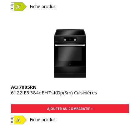
Fiche produit
ACI7005RN
6122IE3.384eEHTsKDp(Sm) Cuisinières
AJOUTER AU COMPARATIF +
Fiche produit