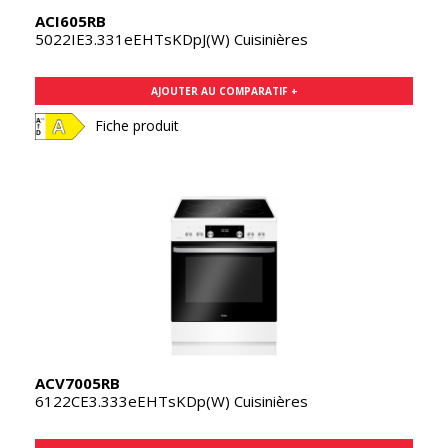
ACI605RB
5022IE3.331eEHTsKDpJ(W) Cuisinières
AJOUTER AU COMPARATIF +
Fiche produit
ACV7005RB
6122CE3.333eEHTsKDp(W) Cuisinières