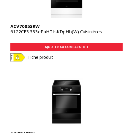
ACV7005SRW
6122CE3.333ePaHTtsKDpHb(W) Cuisinières
AJOUTER AU COMPARATIF +
Fiche produit