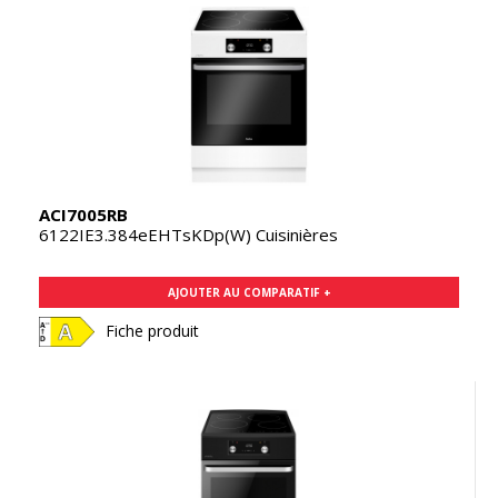
ACI7005RB
6122IE3.384eEHTsKDp(W) Cuisinières
AJOUTER AU COMPARATIF +
Fiche produit