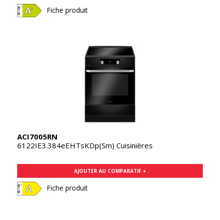
Fiche produit
ACI7005RN
6122IE3.384eEHTsKDp(Sm) Cuisinières
AJOUTER AU COMPARATIF +
Fiche produit