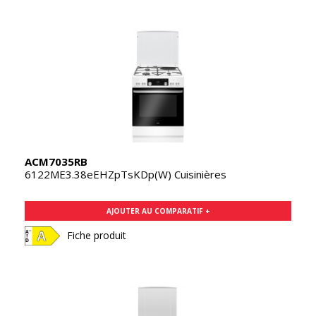
ACM7035RB
6122ME3.38eEHZpTsKDp(W) Cuisinières
AJOUTER AU COMPARATIF +
Fiche produit