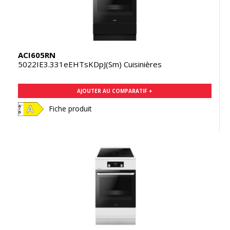
ACI605RN
5022IE3.331eEHTsKDpJ(Sm) Cuisinières
AJOUTER AU COMPARATIF +
Fiche produit