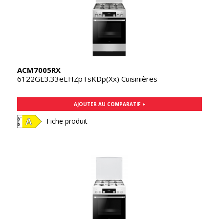
ACM7005RX
6122GE3.33eEHZpTsKDp(Xx) Cuisinières
AJOUTER AU COMPARATIF +
Fiche produit