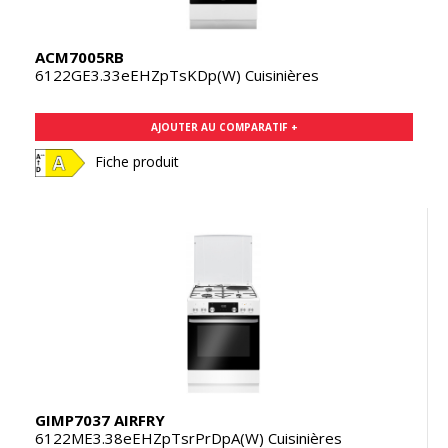
ACM7005RB
6122GE3.33eEHZpTsKDp(W) Cuisinières
AJOUTER AU COMPARATIF +
Fiche produit
GIMP7037 AIRFRY
6122ME3.38eEHZpTsrPrDpA(W) Cuisinières