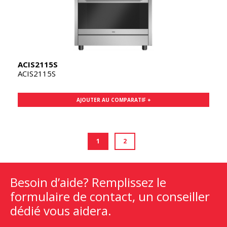
ACIS2115S
ACIS2115S
AJOUTER AU COMPARATIF +
1
2
Besoin d’aide? Remplissez le
formulaire de contact, un conseiller
dédié vous aidera.