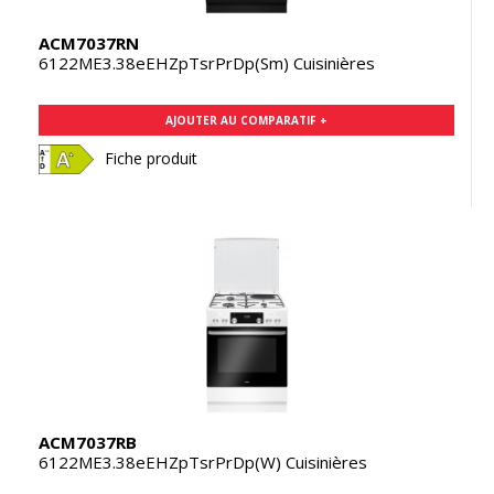
ACM7037RN
6122ME3.38eEHZpTsrPrDp(Sm) Cuisinières
AJOUTER AU COMPARATIF +
Fiche produit
ACM7037RB
6122ME3.38eEHZpTsrPrDp(W) Cuisinières