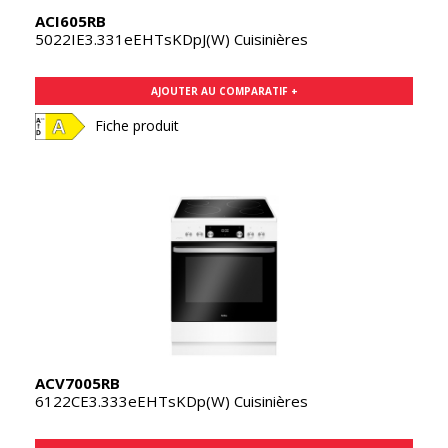
ACI605RB
5022IE3.331eEHTsKDpJ(W) Cuisinières
AJOUTER AU COMPARATIF +
Fiche produit
ACV7005RB
6122CE3.333eEHTsKDp(W) Cuisinières