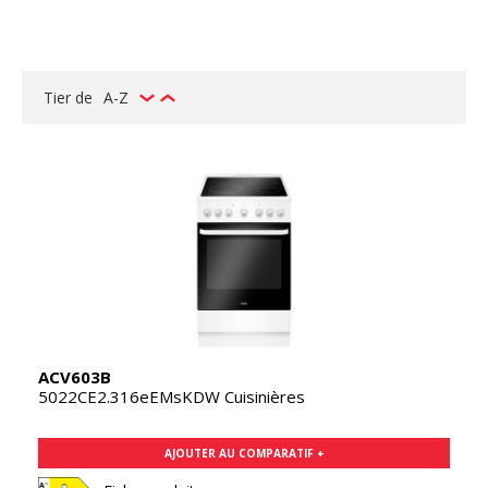
Tier de
A-Z
ACV603B
5022CE2.316eEMsKDW Cuisinières
AJOUTER AU COMPARATIF +