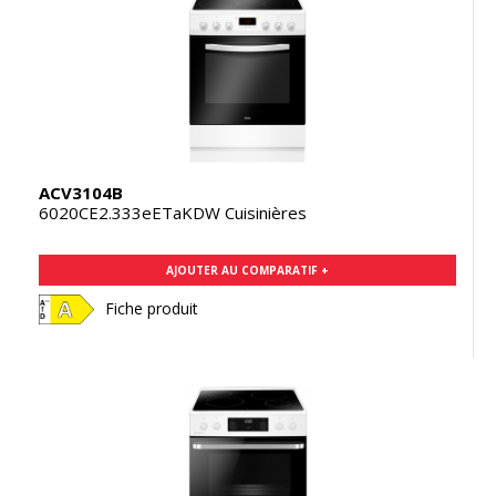
ACV3104B
6020CE2.333eETaKDW Cuisinières
AJOUTER AU COMPARATIF +
Fiche produit