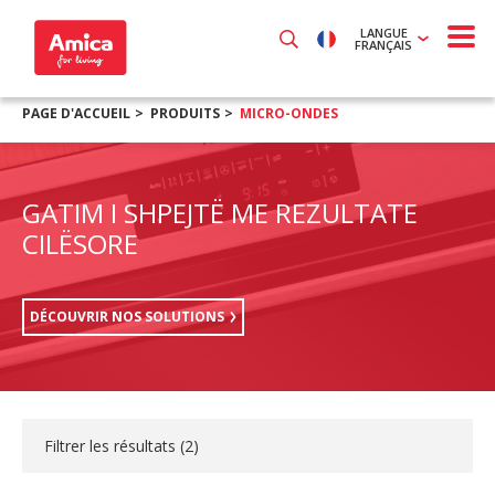
LANGUE
FRANÇAIS
PAGE D'ACCUEIL
PRODUITS
MICRO-ONDES
GATIM I SHPEJTË ME REZULTATE
CILËSORE
DÉCOUVRIR NOS SOLUTIONS
Filtrer les résultats (
2
)