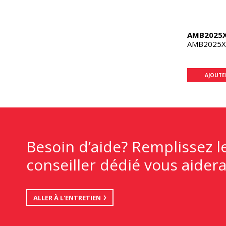
AMB2025
AMB2025X 
AJOUTE
Besoin d’aide? Remplissez l
conseiller dédié vous aidera
ALLER À L'ENTRETIEN