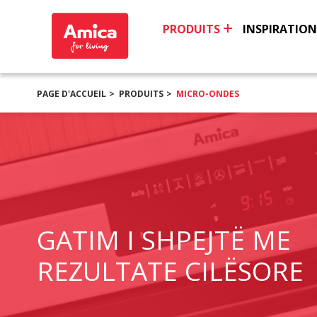
PRODUITS
INSPIRATION
PAGE D'ACCUEIL
PRODUITS
MICRO-ONDES
GATIM I SHPEJTË ME
REZULTATE CILËSORE