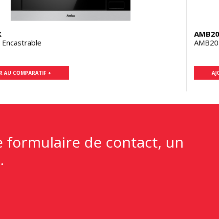
X
AMB20
Encastrable
AMB202
R AU COMPARATIF +
AJ
e formulaire de contact, un
.