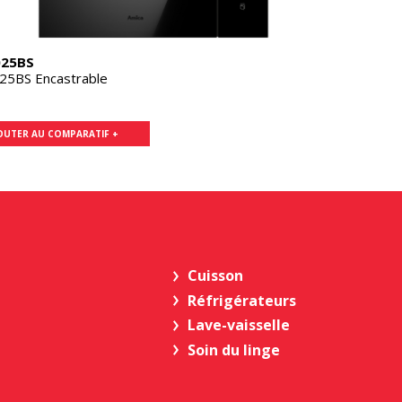
25BS
5BS Encastrable
OUTER AU COMPARATIF +
Cuisson
Réfrigérateurs
Lave-vaisselle
Soin du linge