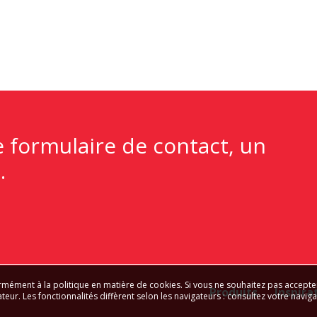
e formulaire de contact, un
.
rmément à la politique en matière de cookies. Si vous ne souhaitez pas accepte
Produits
Inspira
teur. Les fonctionnalités diffèrent selon les navigateurs : consultez votre navig