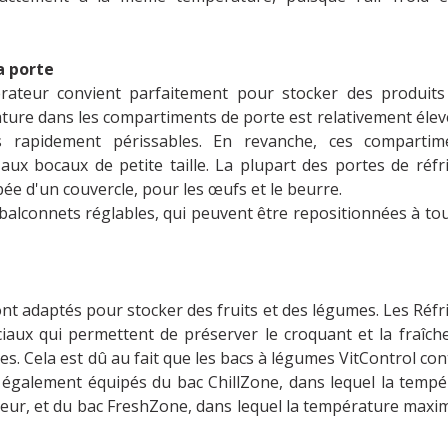
a porte
gérateur convient parfaitement pour stocker des produit
re dans les compartiments de porte est relativement élevée 
 rapidement périssables. En revanche, ces compartim
ux bocaux de petite taille. La plupart des portes de réfr
e d'un couvercle, pour les œufs et le beurre.
 balconnets réglables, qui peuvent être repositionnées à t
nt adaptés pour stocker des fruits et des légumes. Les Réfr
iaux qui permettent de préserver le croquant et la fraîch
es. Cela est dû au fait que les bacs à légumes VitControl con
t également équipés du bac ChillZone, dans lequel la tempé
teur, et du bac FreshZone, dans lequel la température maxim