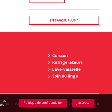
EN SAVOIR PLUS
Cuisson
Réfrigérateurs
Lave-vaisselle
Soin du linge
r les
tions
Assistance et contact
À propos d'Amica
Politique de confidentialité
J'accepte
ateur