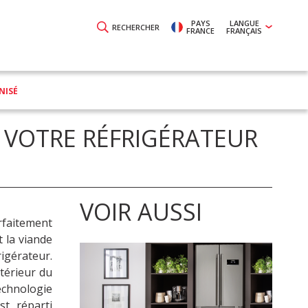
PAYS
LANGUE
RECHERCHER
FRANCE
FRANÇAIS
NISÉ
 VOTRE RÉFRIGÉRATEUR
VOIR AUSSI
arfaitement
 la viande
rigérateur.
térieur du
echnologie
t réparti