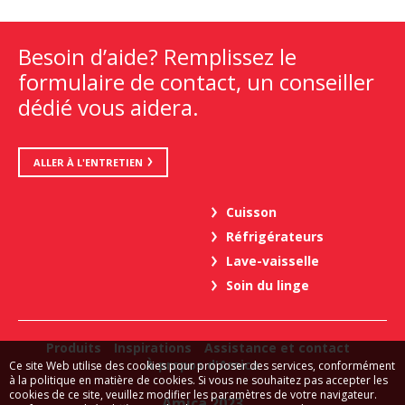
Besoin d’aide? Remplissez le
formulaire de contact, un conseiller
dédié vous aidera.
ALLER À L'ENTRETIEN
Cuisson
Réfrigérateurs
Lave-vaisselle
Soin du linge
Produits
Inspirations
Assistance et contact
À propos d'Amica
Ce site Web utilise des cookies pour proposer des services, conformément
à la politique en matière de cookies. Si vous ne souhaitez pas accepter les
cookies de ce site, veuillez modifier les paramètres de votre navigateur.
Amica 2023